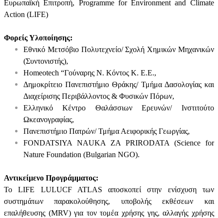
Ευρωπαϊκή Επιτροπή, Programme for Environment and Climate
Action (LIFE)
Φορείς Υλοποίησης:
Εθνικό Μετσόβιο Πολυτεχνείο/ Σχολή Χημικών Μηχανικών
(Συντονιστής),
Homeotech “Γούναρης Ν. Κόντος Κ. Ε.Ε.,
Δημοκρίτειο Πανεπιστήμιο Θράκης/ Τμήμα Δασολογίας και
Διαχείρισης Περιβάλλοντος & Φυσικών Πόρων,
Ελληνικό Κέντρο Θαλάσσιων Ερευνών/ Ινστιτούτο
Ωκεανογραφίας,
Πανεπιστήμιο Πατρών/ Τμήμα Αειφορικής Γεωργίας,
FONDATSIYA NAUKA ZA PRIRODATA (Science for
Nature Foundation (Bulgarian NGO).
Αντικείμενο Προγράμματος:
Το LIFE LULUCF ATLAS αποσκοπεί στην ενίσχυση των
συστημάτων παρακολούθησης, υποβολής εκθέσεων και
επαλήθευσης (MRV) για τον τομέα χρήσης γης, αλλαγής χρήσης