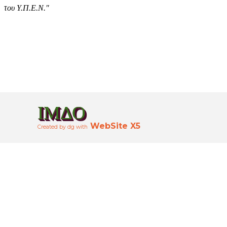
του Υ.Π.Ε.Ν."
ΙΜΔΟ
WebSite X5
Created
by dg
with