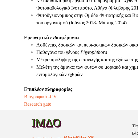
Μεταδιδακτορική εργασία στο πρόγραμμα “
Xylella
Φυτοπαθολογικό Ινστιτούτο, Αθήνα (Φλεβάρης 20
Φυτοϋγειονομικος στην Ομάδα Φυτιατρικής και Βι
του οργανισμού
(Ιούνιος 2018- Μάρτης 2024)
Ερευνητικά ενδιαφέροντα
Ασθένειες δασικών και περι-αστικών δασικών οι
Παθογόνα του γένους
Phytophthora
Μέτρα πρόληψης της εισαγωγής και της εξάπλωσης
Μελέτη της άμυνας των φυτών σε μοριακό και χημι
εντομολογικών εχθρών
Επιπλέον πληροφορίες
Βιογραφικό -CV
Research gate
ΙΜΔΟ
Τέ
Ιλί
WebSite X5