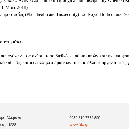
fastidiosa
Active
Containment
Through
a
multidisciplinary
-
Oriented
R
18- Μάης 2018)
ο-προστασίας (
Plant
health
and
Biosecurity
) του
Royal
Horticultural
So
κοσυστημάτων
 παθογόνων – σε σχέση με το διεθνές εμπόριο φυτών και την υπάρχο
κό επίπεδο, και των αλληλεπιδράσεων τους με άλλους οργανισμούς, 
ρμα Αλκμάνος
0030 210 7784 850
σια, 11528,
www.fria.gr