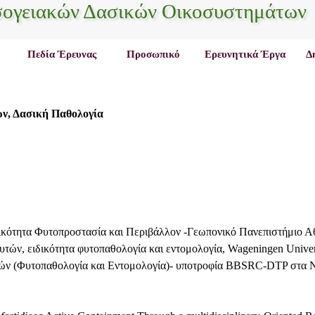
σογειακών Δασικών Οικοσυστημάτων
Πεδία Έρευνας
Προσωπικό
Ερευνητικά Έργα
Δ
ν, Δασική Παθολογία
ικότητα Φυτοπροστασία και Περιβάλλον -Γεωπονικό Πανεπιστήμιο 
τών, ειδικότητα φυτοπαθολογία και εντομολογία,
Wageningen
Univer
ών (Φυτοπαθολογία και Εντομολογία)- υποτροφία
BBSRC
-
DTP
στα
N