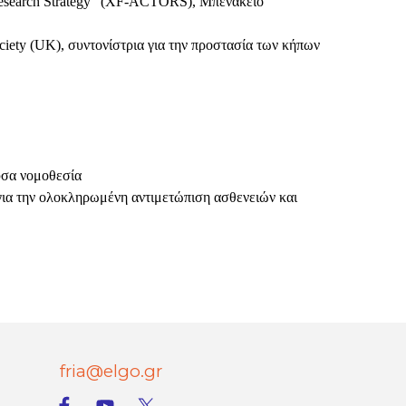
esearch
Strategy
” (
XF
-
ACTORS
), Μπενάκειο
ciety
(
UK
), συντονίστρια για την προστασία των κήπων
υσα νομοθεσία
για την ολοκληρωμένη αντιμετώπιση ασθενειών και
fria@elgo.gr