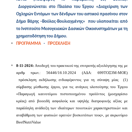
Διοργανώνεται στο Πλαίσιο του Έργου «Διαχείριση των
Οχληρών Εντόμων των δένδρων του αστικού πρασίνου στον
Δήμο Βάρης –Βούλας-Βουλιαγμένης» που υλοποιείται από
το Ινστιτούτο Μεσογειακών Δασικών Οικοσυστημάτων με τη
χρηματοδότηση του Δήμου.
ΠΡΟΓΡΑΜΜΑ
-
ΠΡΟΣΚΛΗΣΗ
8-11-2024:
Αποδοχή του πρακτικού της επιτροπής αξιολόγησης της με
αριθμ πρωτ.: 56446/16.10.2024 (ΑΔΑ: 699ΤΟΞ3Μ-ΜΟΕ)
πρόσκληση εκδήλωσης ενδιαφέροντος για τη σύναψη μίας (1)
σύμβασης μίσθωσης έργου, για τις ανάγκες υλοποίησης του Έργου
«Παραγωγή καινοτόμου πιστοποιημένου προϊόντος (μοσχαρίσιο
κρέας) από βοοειδή ασφαλούς και υψηλής διατροφικής αξίας με
παράλληλη ανάδειξη των ιδιαίτερων ποιοτικών χαρακτηριστικών και
αναβάθμιση των φυσικών ορεινών βοσκοτόπων τους», με ακρωνύμιο
BeefNutriValue