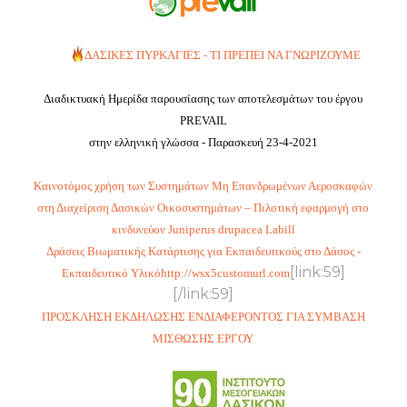
ΔΑΣΙΚΕΣ ΠΥΡΚΑΓΙΕΣ - ΤΙ ΠΡΕΠΕΙ ΝΑ ΓΝΩΡΙΖΟΥΜΕ
Διαδικτυακή Ημερίδα παρουσίασης των αποτελεσμάτων του έργου
PREVAIL
στην ελληνική γλώσσα - Παρασκευή 23-4-2021
Καινοτόμος χρήση των Συστημάτων Μη Επανδρωμένων Αεροσκαφών
στη Διαχείριση Δασικών Οικοσυστημάτων – Πιλοτική εφαρμογή στο
κινδυνεύον Juniperus drupacea Labill
Δράσεις Βιωματικής Κατάρτισης για Εκπαιδευτικούς στο Δάσος -
[link:59]
Εκπαιδευτικό
Υλικό
http://wsx5customurl.com
[/link:59]
ΠΡΟΣΚΛΗΣΗ ΕΚΔΗΛΩΣΗΣ ΕΝΔΙΑΦΕΡΟΝΤΟΣ ΓΙΑ ΣΥΜΒΑΣΗ
ΜΙΣΘΩΣΗΣ ΕΡΓΟΥ