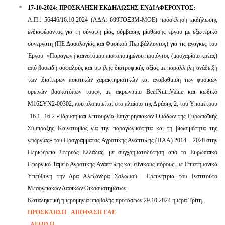
17-10-2024: ΠΡΟΣΚΛΗΣΗ ΕΚΔΗΛΩΣΗΣ ΕΝΔΙΑΦΕΡΟΝΤΟΣ:
Α.Π.: 56446/16.10.2024 (ΑΔΑ: 699ΤΟΞ3Μ-ΜΟΕ) πρόσκληση εκδήλωσης
ενδιαφέροντος για τη σύναψη μίας σύμβασης μίσθωσης έργου με εξωτερικό
συνεργάτη (ΠΕ Δασολογίας και Φυσικού Περιβάλλοντος) για τις ανάγκες του
Έργου «Παραγωγή καινοτόμου πιστοποιημένου προϊόντος (μοσχαρίσιο κρέας)
από βοοειδή ασφαλούς και υψηλής διατροφικής αξίας με παράλληλη ανάδειξη
των ιδιαίτερων ποιοτικών χαρακτηριστικών και αναβάθμιση των φυσικών
ορεινών βοσκοτόπων τους», με ακρωνύμιο BeefNutriValue και κωδικό
Μ16ΣΥΝ2-00302, που υλοποιείται στο πλαίσιο της Δράσης 2, του Υπομέτρου
16.1- 16.2 «Ίδρυση και λειτουργία Επιχειρησιακών Ομάδων της Ευρωπαϊκής
Σύμπραξης Καινοτομίας για την παραγωγικότητα και τη βιωσιμότητα της
γεωργίας» του Προγράμματος Αγροτικής Ανάπτυξης (ΠΑΑ) 2014 – 2020 στην
Περιφέρεια Στερεάς Ελλάδας, με συγχρηματοδότηση από το Ευρωπαϊκό
Γεωργικό Ταμείο Αγροτικής Ανάπτυξης και εθνικούς πόρους, με Επιστημονικά
Υπεύθυνη την Δρα Αλεξάνδρα Σολωμού Ερευνήτρια του Ινστιτούτο
Μεσογειακών Δασικών Οικοσυστημάτων.
Καταληκτική ημερομηνία υποβολής προτάσεων 29.10.2024 ημέρα Τρίτη.
ΠΡΟΣΚΛΗΣΗ
-
ΑΠΟΦΑΣΗ ΕΑΕ
ΑΙΤΗΣΗ