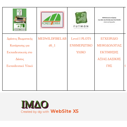
Δράσεις Βιωματικής
MEDWILDFIRELAB
Level I PLOTS
ΕΓΧΕΙΡΙΔΙΟ
Κατάρτισης για
d6_1
ΕΝΗΜΕΡΩΤΙΚΟ
ΜΕΘΟΔΟΛΟΓΙΑΣ
Εκπαιδευτικούς στο
ΥΛΙΚΟ
ΕΚΤΙΜΗΣΗΣ
Δάσος
ΑΞΙΑΣ ΔΑΣΙΚΗΣ
Εκπαιδευτικό Υλικό
ΓΗΣ
Ο
ΙΜΔΟ
WebSite X5
Created
by dg
with