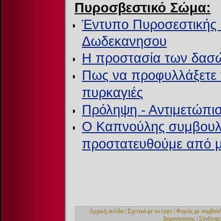
Πυροσβεστικό Σώμα:
Έντυπο Πυροσεστικής
Δωδεκανησου
H προστασία των δασώ
Πως να προφυλλάξετε τ
πυρκαγιές
Πρόληψη -
Αντιμετώπι
Ο Καπνούλης συμβουλε
προστατευθούμε από μι
Αρχική σελίδα
|
Σχετικά με το έργο
|
Φορείς με συμβολ
Δημοσιεύσεις
|
Σύνδεσμο