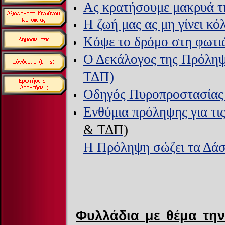
Ας κρατήσουμε μακρυά τ
Η ζωή μας ας μη γίνει κ
Κόψε το δρόμο στη φωτιά
Ο Δεκάλογος της Πρόληψ
ΤΔΠ)
Οδηγός Πυροπροστασία
Ενθύμια πρόληψης για τι
& ΤΔΠ)
Η Πρόληψη σώζει τα Δάσ
Φυλλάδια με θέμα τη